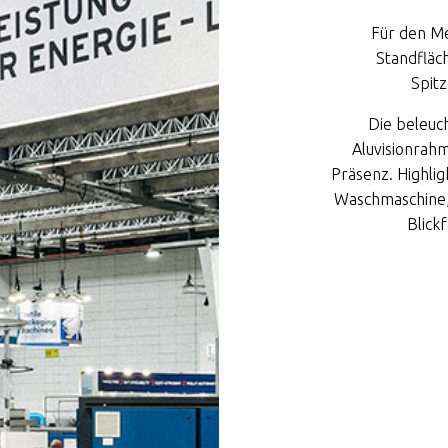
Für den Me
Standfläc
Spitz
Die beleuc
Aluvisionrah
Präsenz. Highli
Waschmaschine, 
Blick